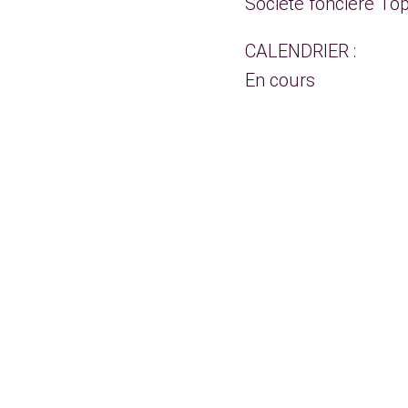
Société foncière To
CALENDRIER :
En cours