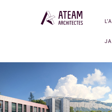
L’
JA