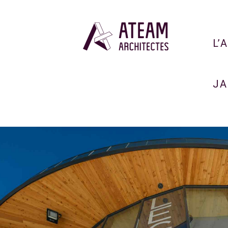
L’
JA