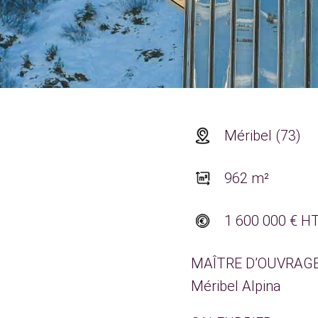
Méribel (73)
962 m²
1 600 000 € H
MAÎTRE D’OUVRAG
Méribel Alpina