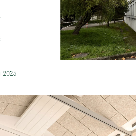
T
 :
i 2025